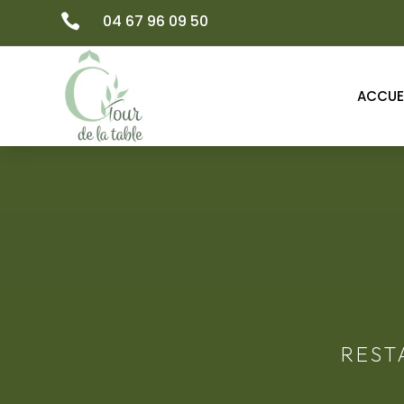

04 67 96 09 50
ACCUE
RES